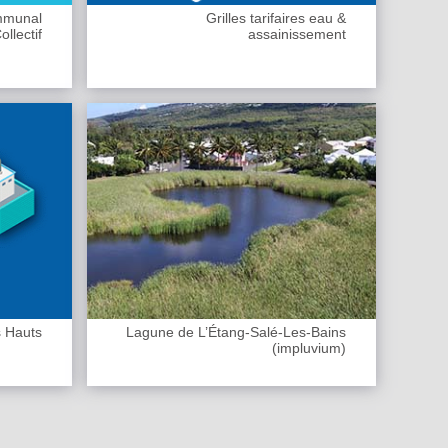
ommunal
Grilles tarifaires eau &
llectif
assainissement
s Hauts
Lagune de L’Étang-Salé-Les-Bains
(impluvium)