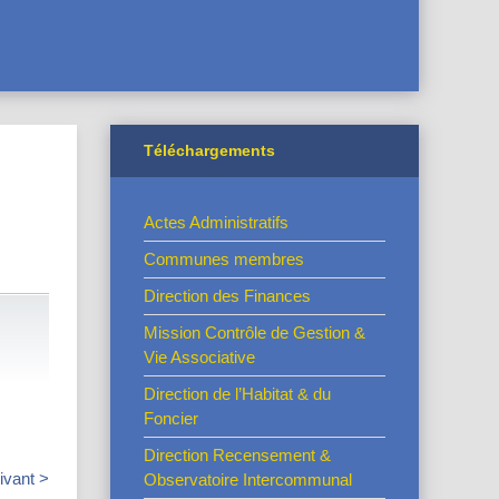
Téléchargements
Actes Administratifs
Communes membres
Direction des Finances
Mission Contrôle de Gestion &
Vie Associative
Direction de l’Habitat & du
Foncier
Direction Recensement &
ivant >
Observatoire Intercommunal