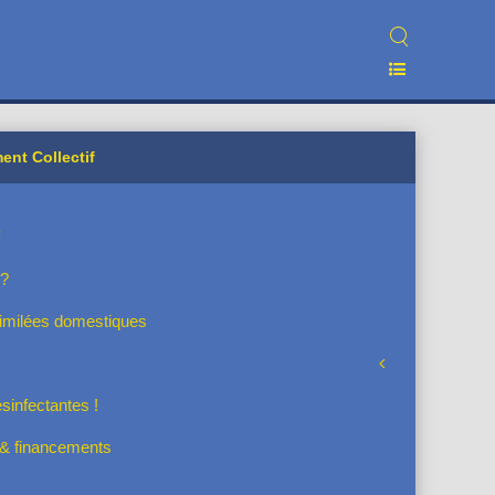
ent Collectif
 ?
similées domestiques
ésinfectantes !
s & financements