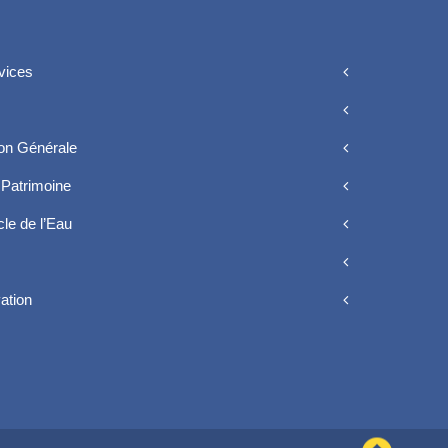
vices
ion Générale
Patrimoine
le de l’Eau
vation