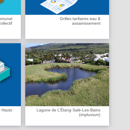
ommunal
Grilles tarifaires eau &
llectif
assainissement
s Hauts
Lagune de L’Étang-Salé-Les-Bains
(impluvium)