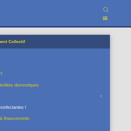
ent Collectif
 ?
similées domestiques
ésinfectantes !
s & financements