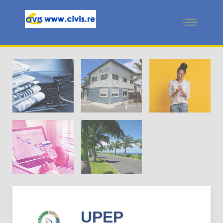
Actus en
vedette
La CIVIS
Pratiques
Cadre de
Projets
vie
UPEP