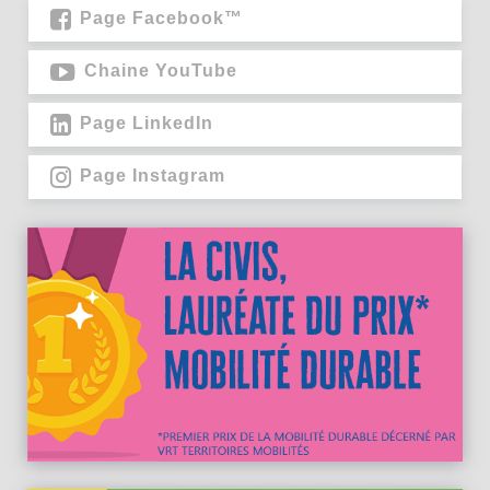
Page Facebook™
Chaine YouTube
Page LinkedIn
Page Instagram