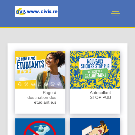
Page à
Autocollant
destination des
STOP PUB
étudiant.e.s