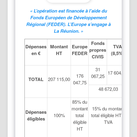
« L’opération est financée à l’aide du
Fonds Européen de Développement
Régional (FEDER). L’Europe s’engage à
La Réunion. »
Fonds
Dépenses
Montant
Europe
TVA
propres
en €
HT
FEDER
(8,5%)
CIVIS
31
17 604,78
176
067,25
TOTAL
207 115,00
047,75
48 672,03
85% du
montant
15% du montant
Dépenses
100%
total
total éligible HT +
éligibles
éligible
TVA
HT