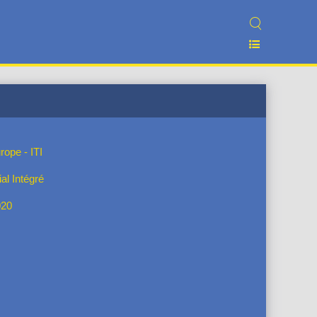
rope - ITI
ial Intégré
020