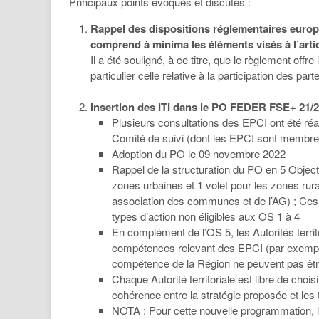
Principaux points évoqués et discutés :
Rappel des dispositions réglementaires europée
comprend à minima les éléments visés à l’art
Il a été souligné, à ce titre, que le règlement offr
particulier celle relative à la participation des p
Insertion des ITI dans le PO FEDER FSE+ 21/27
Plusieurs consultations des EPCI ont été réal
Comité de suivi (dont les EPCI sont membres)
Adoption du PO le 09 novembre 2022
Rappel de la structuration du PO en 5 Objectif
zones urbaines et 1 volet pour les zones rura
association des communes et de l’AG) ; Ces a
types d’action non éligibles aux OS 1 à 4
En complément de l’OS 5, les Autorités territo
compétences relevant des EPCI (par exemple
compétence de la Région ne peuvent pas êt
Chaque Autorité territoriale est libre de choisi
cohérence entre la stratégie proposée et les t
NOTA : Pour cette nouvelle programmation, le