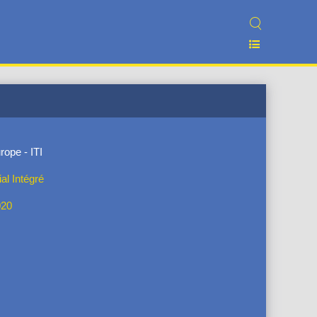
rope - ITI
ial Intégré
020