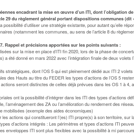
nnes encadrant la mise en œuvre d’un ITI, dont l’obligation de s
icle 29 du règlement général portant dispositions communes (dit
e la possibilité d’utiliser une stratégie existante, pour autant qu’elle r
artenaires (notamment les communes, au sens de l’article 8 du règlement
. Rappel et précisions apportées sur les points suivants :
isées sur la mise en place d’ITI fin 2020, lors de la phase de concerta
 a été donné en mars 2022 avec l’intégration finale de deux volets I
s stratégiques, dont l’OS 5 qui est pleinement dédié aux ITI 2 volets d
les des Hauts au titre du FEDER les types d’actions de l’OS 5 restent 
ctions seront distinctes de celles déjà prévues dans les OS 1 à 4, a
riales ont la possibilité d’intégrer dans les ITI des types d’actions dé
, l’aménagement des ZA ou l’amélioration du rendement des réseaux 
re mobilisées (exemple des aides économiques)
r les actions qui constitueront l’(es) ITI propre(s) à son territoire, sur l
ypes d’actions intégrés : Les périmètres et types d’actions ITI peuvent
s enveloppes ITI sont plus flexibles avec la possibilité à mi parcour