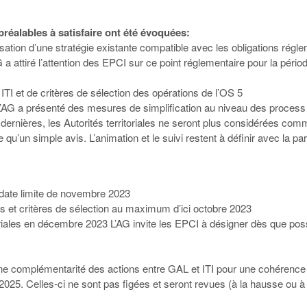
réalables à satisfaire ont été évoquées:
tilisation d’une stratégie existante compatible avec les obligations rég
attiré l’attention des EPCI sur ce point réglementaire pour la période
ITI et de critères de sélection des opérations de l’OS 5
 L’AG a présenté des mesures de simplification au niveau des process
dernières, les Autorités territoriales ne seront plus considérées c
 qu’un simple avis. L’animation et le suivi restent à définir avec la p
 date limite de novembre 2023
s et critères de sélection au maximum d’ici octobre 2023
oriales en décembre 2023 L’AG invite les EPCI à désigner dès que possib
e complémentarité des actions entre GAL et ITI pour une cohérence t
025. Celles-ci ne sont pas figées et seront revues (à la hausse ou à