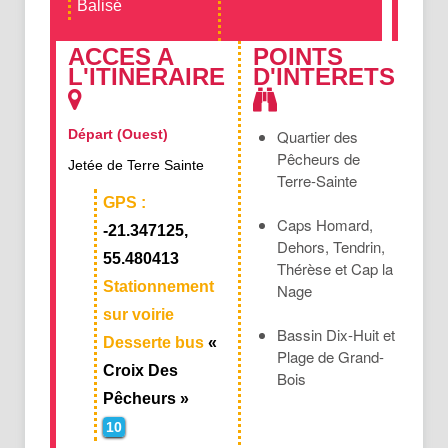
Balisé
ACCES A
POINTS
L'ITINERAIRE
D'INTERETS
Départ (Ouest)
Quartier des
Pêcheurs de
Jetée de Terre Sainte
Terre-Sainte
GPS :
Caps Homard,
-21.347125,
Dehors, Tendrin,
55.480413
Thérèse et Cap la
Stationnement
Nage
sur voirie
Bassin Dix-Huit et
Desserte bus
«
Plage de Grand-
Croix Des
Bois
Pêcheurs »
10