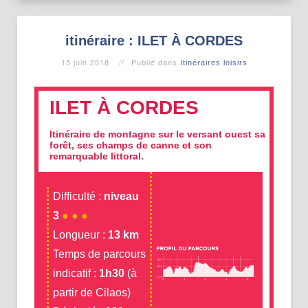
itinéraire : ILET À CORDES
15 juin 2018
Publié dans
Itinéraires loisirs
ILET À CORDES
Itinéraire de montagne sur le versant ouest sa
forêt, ses champs de canne et son
remarquable littoral.
Difficulté :
niveau
3
● ● ●
Longueur :
13 km
Temps de parcours
indicatif :
1h30
(à
partir de Cilaos)