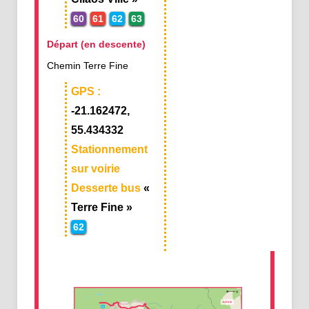
60
61
62
63
Départ (en descente)
Chemin Terre Fine
GPS :
-21.162472,
55.434332
Stationnement
sur voirie
Desserte bus
«
Terre Fine »
62