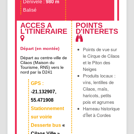
Dénivelé :
980 m
Balisé
ACCES A
POINTS
L'ITINERAIRE
D'INTERETS
Départ (en montée)
Points de vue sur
le Cirque de Cilaos
Départ au centre-ville de
et le Piton des
Cilaos (Maison du
Tourisme, RN5) vers le
Neiges
nord par la D241
Produits locaux :
vins, lentilles de
GPS :
Cilaos, maïs,
-21.132907,
haricots, petits
55.471908
pois et agrumes
Hameau historique
Stationnement
d’Îlet à Cordes
sur voirie
Desserte bus
«
Cilaos Ville »