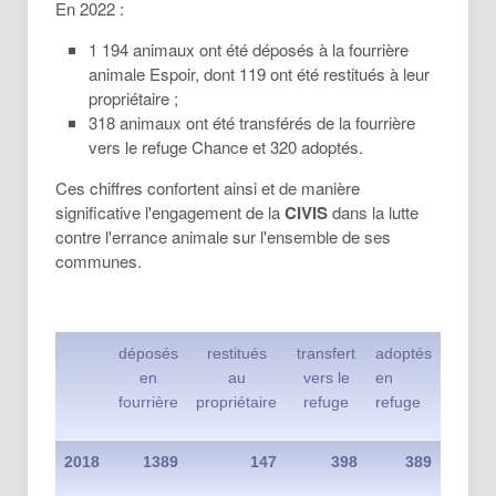
En 2022 :
1 194 animaux ont été déposés à la fourrière
animale Espoir, dont 119 ont été restitués à leur
propriétaire ;
318 animaux ont été transférés de la fourrière
vers le refuge Chance et 320 adoptés.
Ces chiffres confortent ainsi et de manière
significative l'engagement de la
CIVIS
dans la lutte
contre l'errance animale sur l'ensemble de ses
communes.
déposés
restitués
transfert
adoptés
en
au
vers le
en
fourrière
propriétaire
refuge
refuge
2018
1389
147
398
389