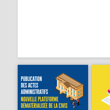
cette pério
ARS : Qualité des eaux de baignade
Lire La Suite...
Lire La Suite...