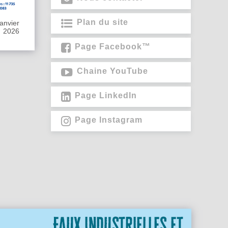
Plan du site
janvier
2026
Page Facebook™
Chaine YouTube
Page LinkedIn
Page Instagram