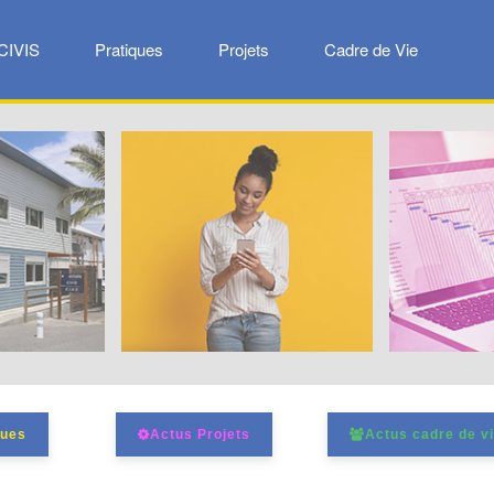
CIVIS
Pratiques
Projets
Cadre de Vie
Pratiques
Projets
ques
Actus Projets
Actus cadre de v