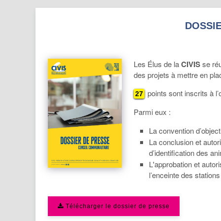
DOSSIE
Les Élus de la
CIVIS
se réu
des projets à mettre en pla
points sont inscrits à l’
27
Parmi eux :
La convention d’objec
La conclusion et autor
d’identification des a
L'approbation et autori
l’enceinte des statio
Télécharger le dossier de presse