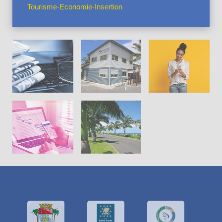
Tourisme-Economie-Insertion
Actus en
vedette
La CIVIS
Pratiques
Cadre de
Projets
vie