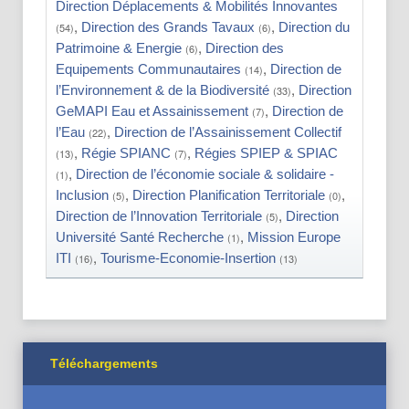
Direction Déplacements & Mobilités Innovantes
,
,
Direction des Grands Tavaux
Direction du
(54)
(6)
,
Patrimoine & Energie
Direction des
(6)
,
Equipements Communautaires
Direction de
(14)
,
l’Environnement & de la Biodiversité
Direction
(33)
,
GeMAPI Eau et Assainissement
Direction de
(7)
,
l’Eau
Direction de l’Assainissement Collectif
(22)
,
,
Régie SPIANC
Régies SPIEP & SPIAC
(13)
(7)
,
Direction de l’économie sociale & solidaire -
(1)
,
,
Inclusion
Direction Planification Territoriale
(5)
(0)
,
Direction de l’Innovation Territoriale
Direction
(5)
,
Université Santé Recherche
Mission Europe
(1)
,
ITI
Tourisme-Economie-Insertion
(16)
(13)
Téléchargements