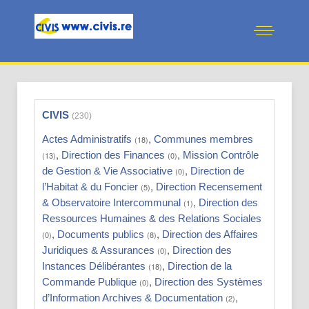
CIVIS
(230)
,
Actes Administratifs
Communes membres
(18)
,
,
Direction des Finances
Mission Contrôle
(13)
(0)
,
de Gestion & Vie Associative
Direction de
(0)
,
l’Habitat & du Foncier
Direction Recensement
(5)
,
& Observatoire Intercommunal
Direction des
(1)
Ressources Humaines & des Relations Sociales
,
,
Documents publics
Direction des Affaires
(0)
(8)
,
Juridiques & Assurances
Direction des
(0)
,
Instances Délibérantes
Direction de la
(18)
,
Commande Publique
Direction des Systèmes
(0)
,
d’Information Archives & Documentation
(2)