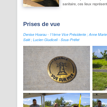
sanitaire, ces lieux représen
Prises de vue
Denise Hoarau - 11ème Vice Présidente ; Anne Marie 
Salé ; Lucien Giudiceli - Sous-Préfet