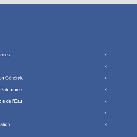
vices
ion Générale
Patrimoine
le de l’Eau
vation