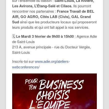
sur l’ensemble du bassin :
Saint-Louis, La Rivière,
Les Avirons, L’Étang-Salé et Cilaos.
Ils pourront
rencontrer nos partenaires :
France Travail de BEL
AIR, GO AGRO, Cités LAB (Civis), GAL Grand
Sud
ainsi que les producteurs locaux qui proposeront
leurs produits et qui ont fait appel à nos services.
🗓️
Le Mardi 3 février de 9h00 à 15h00
: Agence Adie
de Saint-Louis
213 A, avenue principale - rue du Docteur Vergès,
Saint-Louis
Inscris-toi sur
www.adie.org/ateliers-
webconferences/