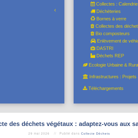
Collectes : Calendrie
Déchèteries
Bornes à verre
Collectes des déche
Bio composteurs
Enlèvement de véhic
DASTRI
Déchets REP
Ecologie Urbaine & Rura
Infrastructures : Projet
Téléchargements
cte des déchets végétaux : adaptez-vous aux s
29 mai 2026
Publié dans
Collecte Déchets