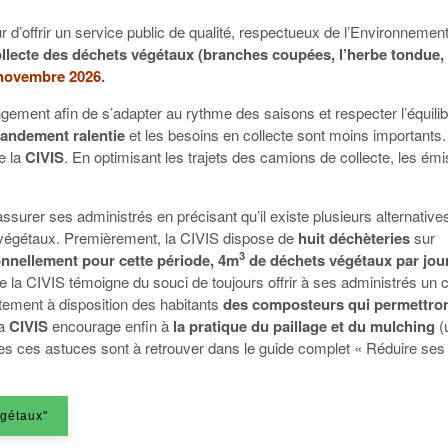
 d’offrir un service public de qualité, respectueux de l’Environnement
collecte des déchets végétaux (branches coupées, l’herbe tondue, 
 novembre 2026
.
ement afin de s’adapter au rythme des saisons et respecter l’équilibr
randement ralentie
et les besoins en collecte sont moins importants.
e la
CIVIS
. En optimisant les trajets des camions de collecte, les ém
rassurer ses administrés en précisant qu’il existe plusieurs alternative
végétaux. Premièrement, la CIVIS dispose de
huit déchèteries
sur
3
onnellement pour cette période, 4m
de déchets végétaux par jour
 la CIVIS témoigne du souci de toujours offrir à ses administrés un 
tement à disposition des habitants
des composteurs qui permettron
La
CIVIS
encourage enfin à
la pratique du paillage et du mulching
(
s ces astuces sont à retrouver dans le guide complet « Réduire ses
égétaux"