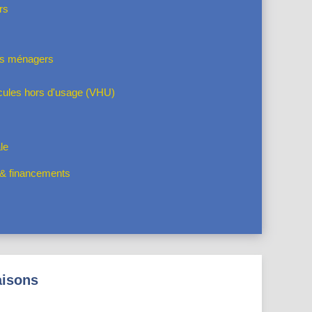
rs
ts ménagers
ules hors d'usage (VHU)
le
s & financements
aisons