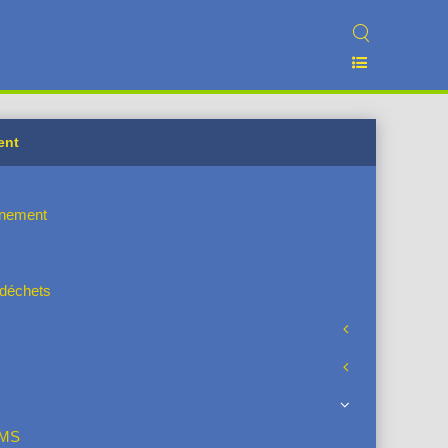
ent
nnement
s déchets
SMS