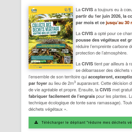
La
CIVIS
a toujours eu à cœur
partir du 1er juin 2026, la 
par mois et ce
jusqu’au 30
La
CIVIS
a opté pour ce chang
pousse des végétaux est g
réduire l’empreinte carbone d
protection de l’atmosphère.
La
CIVIS
tient par ailleurs à 
se débarrasser des déchets 
l’ensemble de son territoire qui
accepteront, excepti
3
par foyer
au lieu de 2m
auparavant. Cette décision de
de vie agréable et propre. Ensuite, la
CIVIS
met gratui
fabriquer facilement de l’engrais
pour les plantes. 
technique écologique de tonte sans ramassage). Toute
déchets végétaux ».
Télécharger le dépliant "réduire mes déchets v