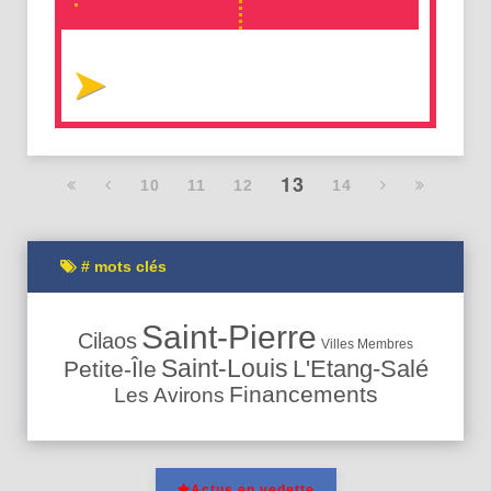
13
10
11
12
14
# mots clés
Saint-Pierre
Cilaos
Villes Membres
Saint-Louis
L'Etang-Salé
Petite-Île
Financements
Les Avirons
Actus en vedette