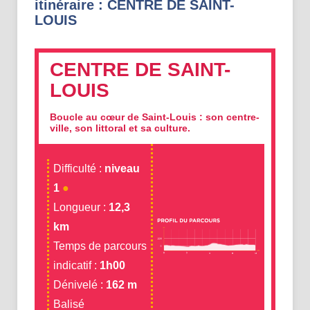
itinéraire : CENTRE DE SAINT-
LOUIS
CENTRE DE SAINT-
LOUIS
Boucle au cœur de Saint-Louis : son centre-
ville, son littoral et sa culture.
Difficulté :
niveau
1
●
Longueur :
12,3
km
Temps de parcours
indicatif :
1h00
Dénivelé :
162 m
Balisé