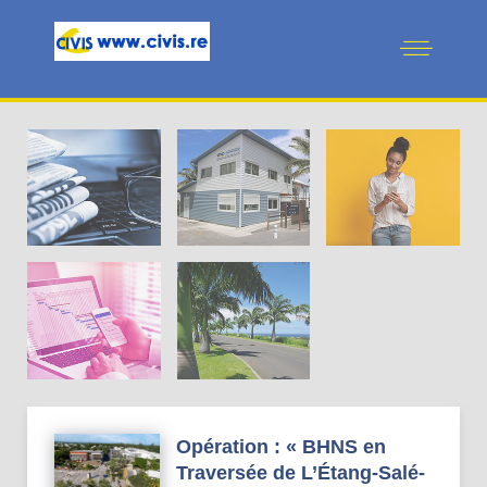
Actus en
vedette
La CIVIS
Pratiques
Cadre de
Projets
vie
Opération : « BHNS en
Traversée de L’Étang-Salé-