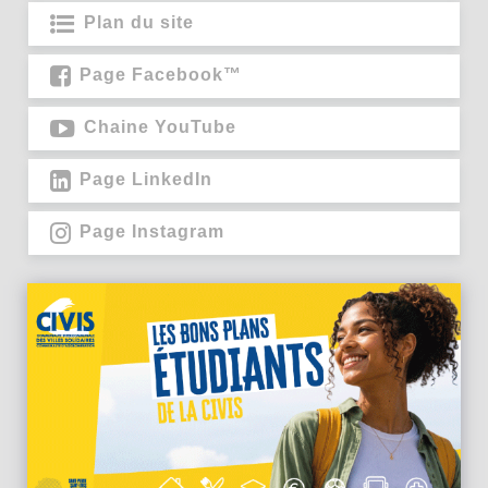
Plan du site
Page Facebook™
Chaine YouTube
Page LinkedIn
Page Instagram