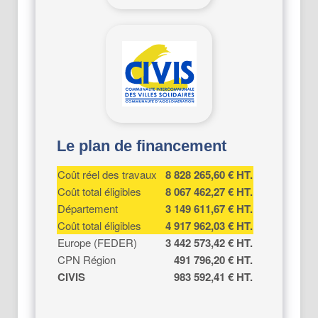
Le plan de financement
Coût réel des travaux
8 828 265,60 € HT.
Coût total éligibles
8 067 462,27 € HT.
Département
3 149 611,67 € HT.
Coût total éligibles
4 917 962,03 € HT.
Europe (FEDER)
3 442 573,42 € HT.
CPN Région
491 796,20 € HT.
CIVIS
983 592,41 € HT.