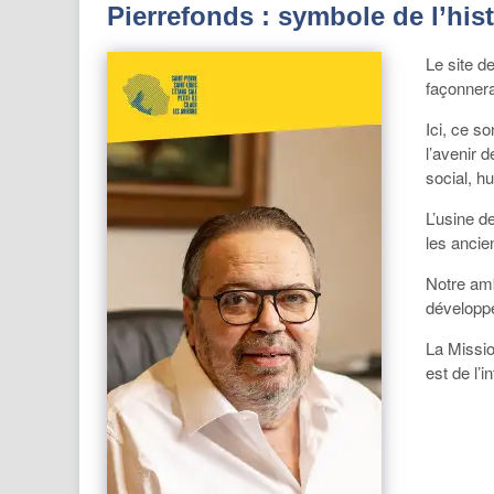
Pierrefonds : symbole de l’his
Le site de
façonnera
Ici, ce s
l’avenir 
social, h
L’usine d
les ancie
Notre amb
développe
La Missio
est de l’