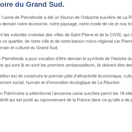
toire du Grand Sud.
 l’usine de Pierrefonds a été un fleuron de l’industrie sucrière de La R
 demain notre économie, notre paysage, notre mode de vie et nos tra
ont les volontés croisées des villes de Saint-Pierre et de la CIVIS, qu
de ce quartier, de notre ville et de notre bassin micro-régional car P
umain et culturel du Grand Sud.
e Pierrefonds a pour vocation d’être demain le symbole de l’histoire 
ns qui sont là en sont les premiers ambassadeurs, ils doivent être de
ition est de construire le premier pôle d’attractivité économique, cultu
ment social, humain et d’innovation écologique de La Réunion.
n Patrimoine a sélectionné l’ancienne usine sucrière parmi les 18 sit
intérêt qui est porté au rayonnement de la France dans ce qu’elle a de p