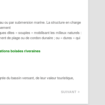
d’eau ou par submersion marine. La structure en charge
guement
ques dites « souples » mobilisant les milieux naturels :
ment de plage ou de cordon dunaire ; ou « dures » qui
ations boisées riveraines
rée du bassin versant, de leur valeur touristique,
SUIVANT