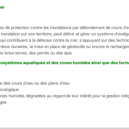
mer
vrages de protection contre les inondations par débordement de cours 
ondation sur son territoire, peut définir et gérer un système d’endi
e qui contribuent à la défense contre la mer, s’appuyant sur des techni
rdons dunaires, la mise en place de géotextile ou encore le recharge
 des brise-lames, des perrés ou des épis
s écosystèmes aquatiques et des zones humides ainsi que des form
ue des cours d’eau ou des plans d’eau
 écologique
nes humides dégradées au regard de leur intérêt pour la gestion intég
ages