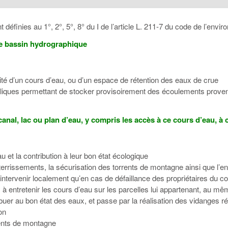
inies au 1°, 2°, 5°, 8° du I de l’article L. 211-7 du code de l’envi
de bassin hydrographique
lité d’un cours d’eau, ou d’un espace de rétention des eaux de crue
auliques permettant de stocker provisoirement des écoulements prove
anal, lac ou plan d’eau, y compris les accès à ce cours d’eau, à c
u et la contribution à leur bon état écologique
rrissements, la sécurisation des torrents de montagne ainsi que l’ent
tervenir localement qu’en cas de défaillance des propriétaires du cour
 entretenir les cours d’eau sur les parcelles lui appartenant, au même
tribuer au bon état des eaux, et passe par la réalisation des vidanges r
on
ents de montagne