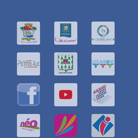
Numéro national d’aide à la santé
étudiante
Le
0800 235 236
est un numéro vert mis en
place par le ministère de l’Enseignement
supérieur, de la Recherche et de
l’Innovation. Il permet d’obtenir des
informations sur la santé et le bien-être des